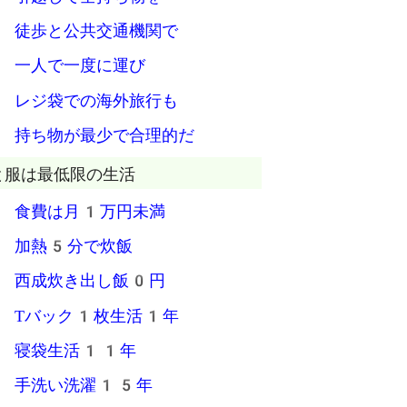
 徒歩と公共交通機関で
 一人で一度に運び
 レジ袋での海外旅行も
 持ち物が最少で合理的だ
と服は最低限の生活
 食費は月1万円未満
 加熱5分で炊飯
 西成炊き出し飯0円
 Tバック1枚生活1年
 寝袋生活11年
 手洗い洗濯15年