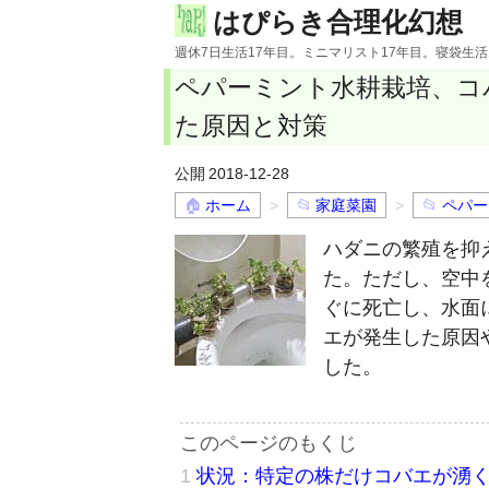
はぴらき合理化幻想
週休7日生活17年目。ミニマリスト17年目。寝袋生
ペパーミント水耕栽培、コ
た原因と対策
2018-12-28
ホーム
家庭菜園
ペパー
ハダニの繁殖を抑
た。ただし、空中
ぐに死亡し、水面
エが発生した原因
した。
状況：特定の株だけコバエが湧