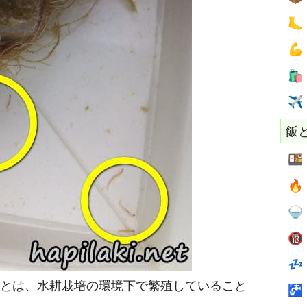



✈
飯





とは、水耕栽培の環境下で繁殖していること
