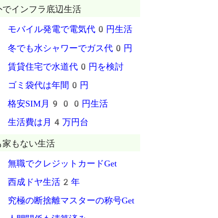
外でインフラ底辺生活
 モバイル発電で電気代0円生活
 冬でも水シャワーでガス代0円
 賃貸住宅で水道代0円を検討
 ゴミ袋代は年間0円
 格安SIM月900円生活
 生活費は月4万円台
も家もない生活
 無職でクレジットカードGet
 西成ドヤ生活2年
 究極の断捨離マスターの称号Get