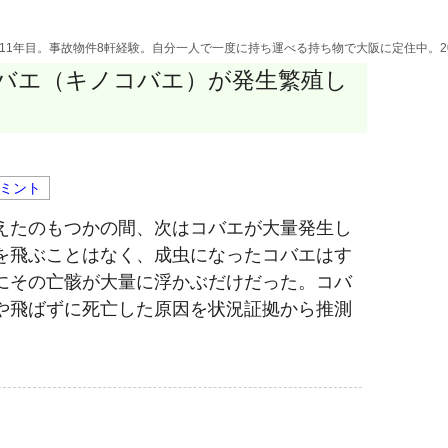
活11年目。事故物件8軒経験。自分一人で一度に持ち運べる持ち物で大阪に定住中。2
バエ（キノコバエ）が発生繁殖し
ミント
えたのもつかの間、次はコバエが大量発生し
を飛ぶことはなく、成虫になったコバエはす
にその亡骸が大量に浮かぶだけだった。コバ
や飛ばずに死亡した原因を状況証拠から推測
く