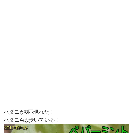
ハダニが8匹現れた！
ハダニAは歩いている！