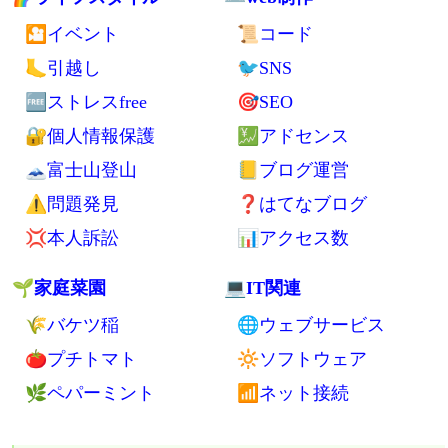
🎦イベント
📜コード
🦶引越し
🐦SNS
🆓ストレスfree
🎯SEO
🔐個人情報保護
💹アドセンス
🗻富士山登山
📒ブログ運営
⚠問題発見
❓はてなブログ
💢本人訴訟
📊アクセス数
🌱家庭菜園
💻IT関連
🌾バケツ稲
🌐ウェブサービス
🍅プチトマト
🔆ソフトウェア
🌿ペパーミント
📶ネット接続