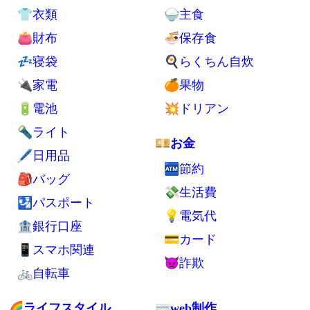
👕衣類
🍚主食
👛財布
🍜保存食
💤寝袋
🍳らくちん自炊
🔌家電
🍊果物
🔋電池
💥ドリアン
🔦ライト
💴お金
🖊日用品
🏧節約
🎒バッグ
💸生活費
🛂パスポート
💡電気代
🏦銀行口座
💳カード
📱スマホ関連
👿詐欺
🚲自転車
🌈ライフスタイル
⌨web制作