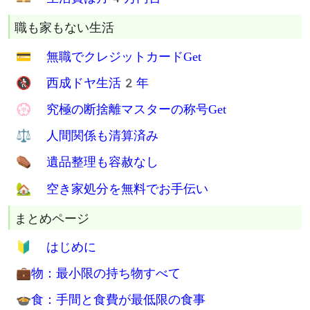
職も家もない生活
💳 無職でクレジットカードGet
🚷 西成ドヤ生活2年
💮 究極の断捨離マスターの称号Get
⚖ 人間関係も清算済み
⚰ 遺品整理も容赦なし
🏡 空き家処分を無料でお手伝い
まとめページ
🔰 はじめに
💼物：最小限の持ち物すべて
🍲食：手間と食費が最低限の食事