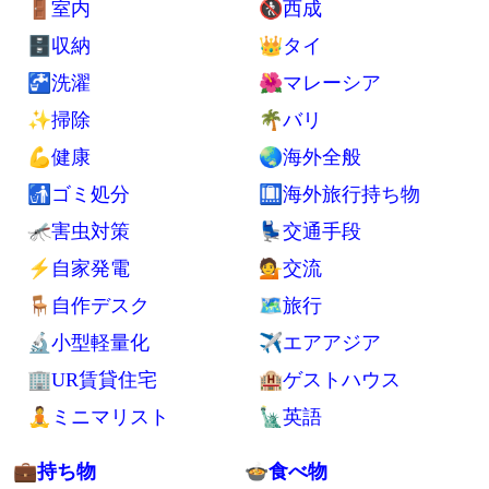
🚪室内
🚷西成
🗄収納
👑タイ
🚰洗濯
🌺マレーシア
✨掃除
🌴バリ
💪健康
🌏海外全般
🚮ゴミ処分
🛄海外旅行持ち物
🦟害虫対策
💺交通手段
⚡自家発電
💁交流
🪑自作デスク
🗺旅行
🔬小型軽量化
✈エアアジア
🏢UR賃貸住宅
🏨ゲストハウス
🧘ミニマリスト
🗽英語
💼持ち物
🍲食べ物