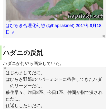
はぴらき合理化幻想 (@hapilakinet) 2017年9月18
日
ハダニの反乱
ハダニが何やら画策していた。
はじめましてだに。
はぴらき野郎のペパーミントに移住してきたハダ
ニのリーダーだに。
移住早々、昨日8匹、今日1匹、仲間が指で潰され
ただに。
仕返ししたいだに。