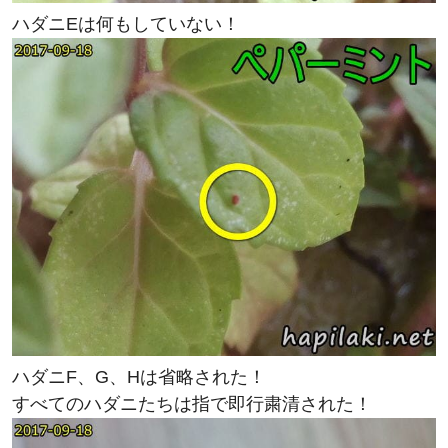
ハダニEは何もしていない！
ハダニF、G、Hは省略された！
すべてのハダニたちは指で即行粛清された！