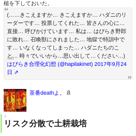
槌を下しておいた。
(……きこえますか… きこえますか… ハダニのリ
ーダーです… 投票してくれた… 皆さんの心に…
直接… 呼びかけています… 私は… はぴらき野郎
に敗れ… 召喚獣にされました… 地獄で特訓中で
す… いなくなってしまった… ハダニたちのこ
と… 時々でいいから…思い出して…ください…)
はぴらき合理化幻想 (@hapilakinet) 2017年9月24
日
茶番deathよ。
リスク分散で土耕栽培