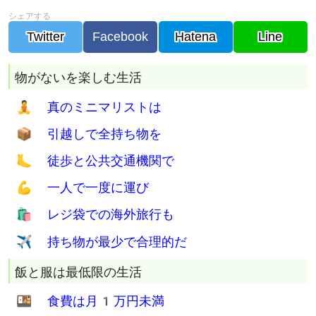
Twitter
Facebook
Hatena
Line
物がないを楽しむ生活
🧘 真のミニマリストは
📦 引越しで全持ち物を
🦶 徒歩と公共交通機関で
💪 一人で一度に運び
🛍 レジ袋での海外旅行も
✈ 持ち物が最少で合理的だ
飯と服は最低限の生活
🍱 食費は月1万円未満