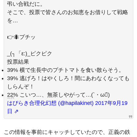
弔い合戦だに。
そこで、投票で皆さんのお知恵をお借りして戦略
を…
👉🐜プチッ
_(┐「ε:)_ピクピク
投票結果
39% 横で生長中のプチトマトを食い散らそう。
39% 逃げろ！はやくしろ！間にあわなくなっても
しらんぞ！
22% こいつ…、無茶しやがって…(`・ω・́)ゝ
はぴらき合理化幻想 (@hapilakinet) 2017年9月19
日
この情報を事前にキャッチしていたので、正義の鉄