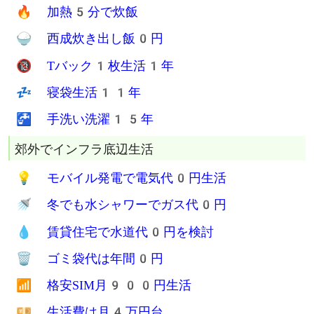
🔥 加熱5分で炊飯
🍚 西成炊き出し飯0円
🔞 Tバック1枚生活1年
💤 寝袋生活11年
🚰 手洗い洗濯15年
郊外でインフラ底辺生活
💡 モバイル発電で電気代0円生活
🚿 冬でも水シャワーでガス代0円
💧 賃貸住宅で水道代0円を検討
🗑 ゴミ袋代は年間0円
📶 格安SIM月900円生活
💴 生活費は月4万円台