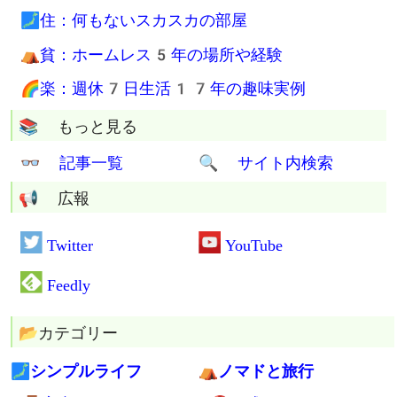
🗾住：何もないスカスカの部屋
⛺貧：ホームレス5年の場所や経験
🌈楽：週休7日生活17年の趣味実例
📚 もっと見る
👓 記事一覧
🔍 サイト内検索
📢 広報
Twitter
YouTube
Feedly
🗾シンプルライフ
⛺ノマドと旅行