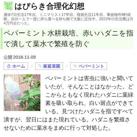
はぴらき合理化幻想
週休7日生活17年目。ミニマリスト17年目。寝袋生活11年目。事故物件8軒経
験。自分一人で一度に持ち運べる持ち物で大阪に定住中。2023年の生活費は月
4万円台だった。
ペパーミント水耕栽培、赤いハダニを指
で潰して葉水で繁殖を防ぐ
2018-11-09
ホーム
家庭菜園
ペパーミント
ペパーミントは害虫に強いと聞いて
いたが、そんなことはなかった。ど
こからともなく現れたハダニに葉緑
素を吸い取られ、白い斑点ができて
いる。見つけたハダニを指ですべて
潰すが、翌日にはまた現れている。ハダニを繁殖さ
せないために葉水をまめに行って対処した。