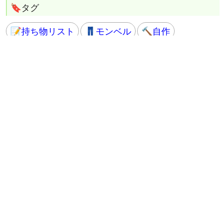
📝持ち物リスト
👖モンベル
🔨自作
📦ダンボール
🧴ペットボトル
🔥トラブル
💫はぴってる
🔞女の子
🧙ライフハック
🎁プレゼント企画
🟧HTML
🟦CSS
🟨JavaScript
📡RSS
その他
© はぴらき合理化幻想
当サイトでは、Googleアドセンスおよび
Amazon.co.jpアソシエイトを含む第三者配信事業者
を利用している。そのためJavaScriptおよびCookieを
使用し、当サイトへのアクセス情報に基づいて広告