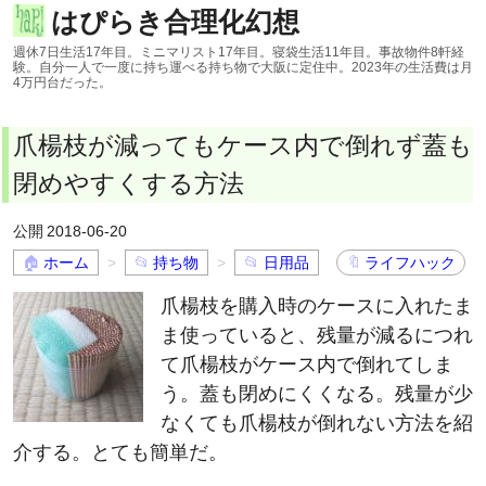
はぴらき合理化幻想
週休7日生活17年目。ミニマリスト17年目。寝袋生活11年目。事故物件8軒経
験。自分一人で一度に持ち運べる持ち物で大阪に定住中。2023年の生活費は月
4万円台だった。
爪楊枝が減ってもケース内で倒れず蓋も
閉めやすくする方法
2018-06-20
ホーム
持ち物
日用品
ライフハック
爪楊枝を購入時のケースに入れたま
ま使っていると、残量が減るにつれ
て爪楊枝がケース内で倒れてしま
う。蓋も閉めにくくなる。残量が少
なくても爪楊枝が倒れない方法を紹
介する。とても簡単だ。