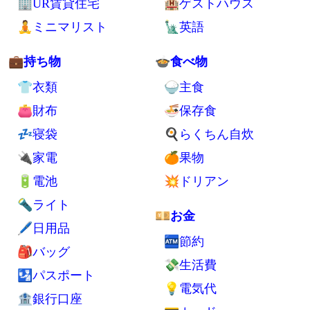
🗾シンプルライフ
⛺ノマドと旅行
🚪室内
🚷西成
🗄収納
👑タイ
🚰洗濯
🌺マレーシア
✨掃除
🌴バリ
💪健康
🌏海外全般
🚮ゴミ処分
🛄海外旅行持ち物
🦟害虫対策
💺交通手段
⚡自家発電
💁交流
🪑自作デスク
🗺旅行
🔬小型軽量化
✈エアアジア
🏢UR賃貸住宅
🏨ゲストハウス
🧘ミニマリスト
🗽英語