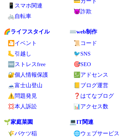
💼持ち物
🍲食べ物
👕衣類
🍚主食
👛財布
🍜保存食
💤寝袋
🍳らくちん自炊
🔌家電
🍊果物
🔋電池
💥ドリアン
🔦ライト
💴お金
🖊日用品
🏧節約
🎒バッグ
💸生活費
🛂パスポート
💡電気代
🏦銀行口座
💳カード
📱スマホ関連
👿詐欺