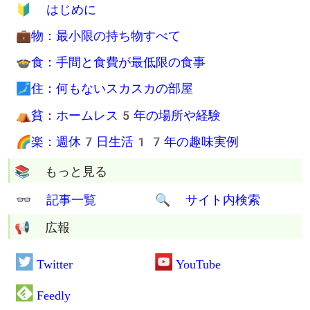
📶 格安SIM月900円生活
💴 生活費は月4万円台
職も家もない生活
💳 無職でクレジットカードGet
🚷 西成ドヤ生活2年
💮 究極の断捨離マスターの称号Get
⚖ 人間関係も清算済み
⚰ 遺品整理も容赦なし
🏡 空き家処分を無料でお手伝い
まとめページ
🔰 はじめに