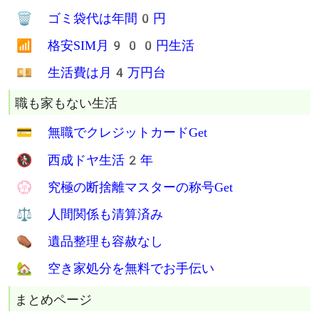
🍱 食費は月1万円未満
🔥 加熱5分で炊飯
🍚 西成炊き出し飯0円
🔞 Tバック1枚生活1年
💤 寝袋生活11年
🚰 手洗い洗濯15年
郊外でインフラ底辺生活
💡 モバイル発電で電気代0円生活
🚿 冬でも水シャワーでガス代0円
💧 賃貸住宅で水道代0円を検討
🗑 ゴミ袋代は年間0円