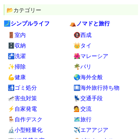
💼物：最小限の持ち物すべて
🍲食：手間と食費が最低限の食事
🗾住：何もないスカスカの部屋
⛺貧：ホームレス5年の場所や経験
🌈楽：週休7日生活17年の趣味実例
📚 もっと見る
👓 記事一覧
🔍 サイト内検索
📢 広報
Twitter
YouTube
Feedly