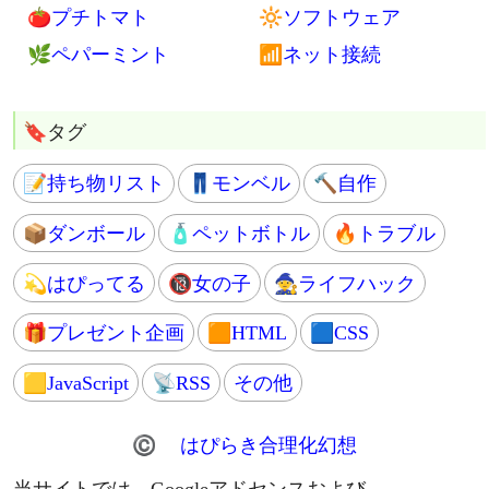
🚲自転車
🌈ライフスタイル
⌨web制作
🎦イベント
📜コード
🦶引越し
🐦SNS
🆓ストレスfree
🎯SEO
🔐個人情報保護
💹アドセンス
🗻富士山登山
📒ブログ運営
⚠問題発見
❓はてなブログ
💢本人訴訟
📊アクセス数
🌱家庭菜園
💻IT関連
🌾バケツ稲
🌐ウェブサービス
🍅プチトマト
🔆ソフトウェア