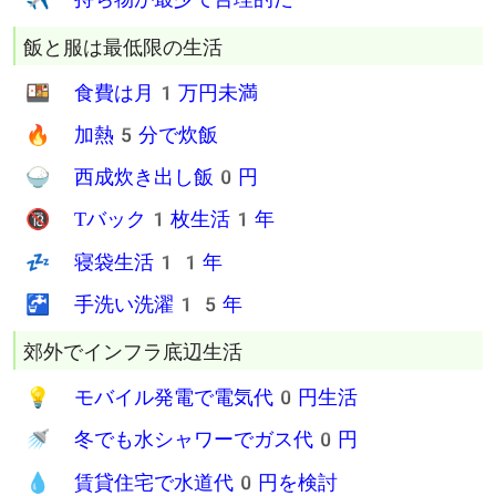
Twitter
Facebook
Hatena
Line
物がないを楽しむ生活
🧘 真のミニマリストは
📦 引越しで全持ち物を
🦶 徒歩と公共交通機関で
💪 一人で一度に運び
🛍 レジ袋での海外旅行も
✈ 持ち物が最少で合理的だ
飯と服は最低限の生活