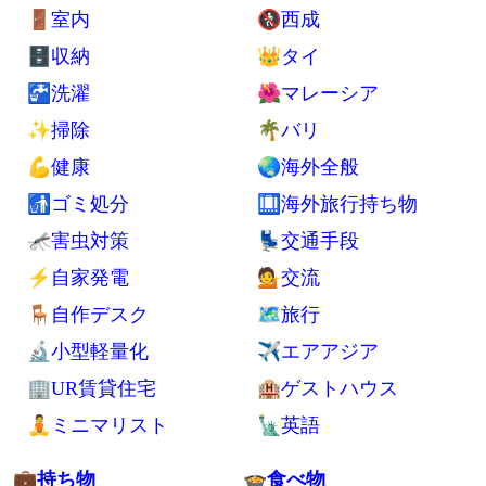
⛺貧：ホームレス5年の場所や経験
🌈楽：週休7日生活17年の趣味実例
📚 もっと見る
👓 記事一覧
🔍 サイト内検索
📢 広報
Twitter
YouTube
Feedly
🗾シンプルライフ
⛺ノマドと旅行
🚪室内
🚷西成