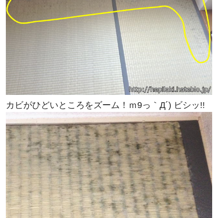
カビがひどいところをズーム！ｍ9っ｀Д´) ビシッ!!