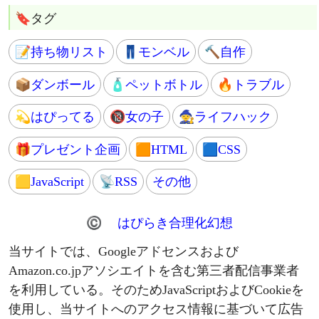
🦶引越し
🐦SNS
🆓ストレスfree
🎯SEO
🔐個人情報保護
💹アドセンス
🗻富士山登山
📒ブログ運営
⚠問題発見
❓はてなブログ
💢本人訴訟
📊アクセス数
🌱家庭菜園
💻IT関連
🌾バケツ稲
🌐ウェブサービス
🍅プチトマト
🔆ソフトウェア
🌿ペパーミント
📶ネット接続