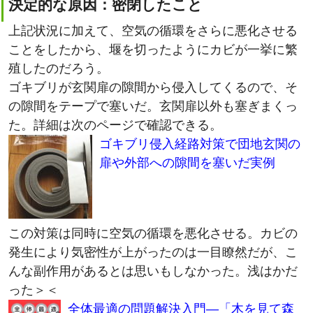
上記状況に加えて、空気の循環をさらに悪化させる
ことをしたから、堰を切ったようにカビが一挙に繁
殖したのだろう。
ゴキブリが玄関扉の隙間から侵入してくるので、そ
の隙間をテープで塞いだ。玄関扉以外も塞ぎまくっ
た。詳細は次のページで確認できる。
ゴキブリ侵入経路対策で団地玄関の
扉や外部への隙間を塞いだ実例
この対策は同時に空気の循環を悪化させる。カビの
発生により気密性が上がったのは一目瞭然だが、こ
んな副作用があるとは思いもしなかった。浅はかだ
った＞＜
全体最適の問題解決入門―「木を見て森
も見る」思考プロセスを身につけよう!