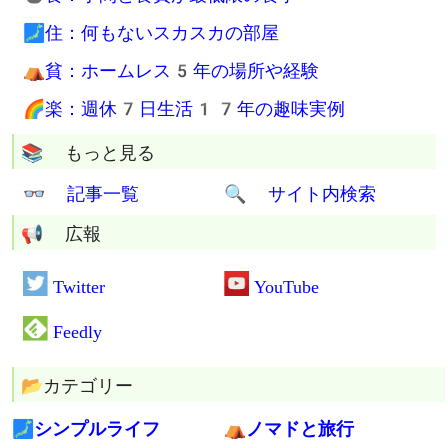
職も家もない生活
💳 無職でクレジットカードGet
🚷 西成ドヤ生活2年
💮 究極の断捨離マスターの称号Get
⚖ 人間関係も清算済み
⚰ 遺品整理も容赦なし
🏡 空き家処分を無料でお手伝い
まとめページ
🔰 はじめに
💼物：最小限の持ち物すべて
🍲食：手間と食費が最低限の食事
🗾住：何もないスカスカの部屋