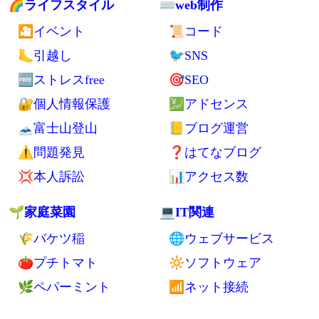
👛財布
🍜保存食
💤寝袋
🍳らくちん自炊
🔌家電
🍊果物
🔋電池
💥ドリアン
🔦ライト
💴お金
🖊日用品
🏧節約
🎒バッグ
💸生活費
🛂パスポート
💡電気代
🏦銀行口座
💳カード
📱スマホ関連
👿詐欺
🚲自転車
🌈ライフスタイル
⌨web制作
🎦イベント
📜コード