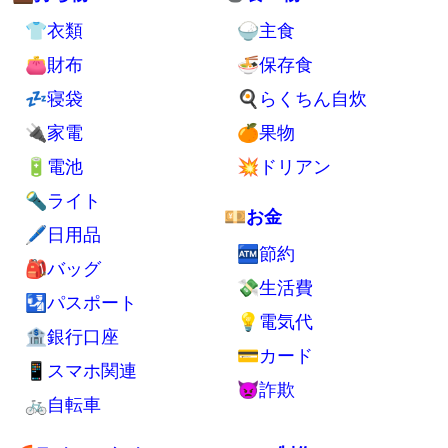
🗄収納
👑タイ
🚰洗濯
🌺マレーシア
✨掃除
🌴バリ
💪健康
🌏海外全般
🚮ゴミ処分
🛄海外旅行持ち物
🦟害虫対策
💺交通手段
⚡自家発電
💁交流
🪑自作デスク
🗺旅行
🔬小型軽量化
✈エアアジア
🏢UR賃貸住宅
🏨ゲストハウス
🧘ミニマリスト
🗽英語
💼持ち物
🍲食べ物
👕衣類
🍚主食