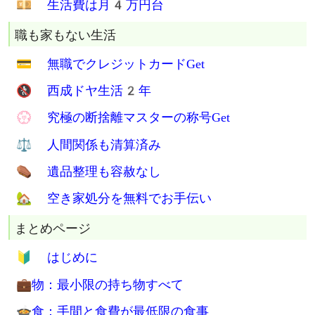
🍚 西成炊き出し飯0円
🔞 Tバック1枚生活1年
💤 寝袋生活11年
🚰 手洗い洗濯15年
郊外でインフラ底辺生活
💡 モバイル発電で電気代0円生活
🚿 冬でも水シャワーでガス代0円
💧 賃貸住宅で水道代0円を検討
🗑 ゴミ袋代は年間0円
📶 格安SIM月900円生活
💴 生活費は月4万円台