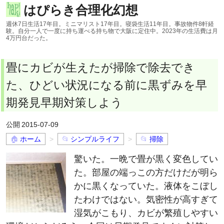
はぴらき合理化幻想
週休7日生活17年目。ミニマリスト17年目。寝袋生活11年目。事故物件8軒経
験。自分一人で一度に持ち運べる持ち物で大阪に定住中。2023年の生活費は月
4万円台だった。
畳にカビが生えたが掃除で除去でき
た、ひどい状況になる前に黒ずみを早
期発見早期対策しよう
2015-07-09
ホーム
シンプルライフ
掃除
驚いた。一晩で畳が黒く変色してい
た。部屋の端っこの方だけだが明ら
かに黒くなっていた。液体をこぼし
たわけではない。気密性が高すぎて
湿気がこもり、カビが繁殖しやすい
環境だからだろう。今回は早期発見ですぐに対策し