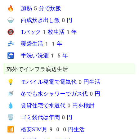
Twitter
Facebook
Hatena
Line
物がないを楽しむ生活
🧘 真のミニマリストは
📦 引越しで全持ち物を
🦶 徒歩と公共交通機関で
💪 一人で一度に運び
🛍 レジ袋での海外旅行も
✈ 持ち物が最少で合理的だ
飯と服は最低限の生活
🍱 食費は月1万円未満
🔥 加熱5分で炊飯