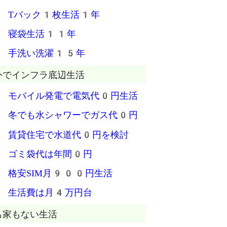
 Tバック1枚生活1年
 寝袋生活11年
 手洗い洗濯15年
外でインフラ底辺生活
 モバイル発電で電気代0円生活
 冬でも水シャワーでガス代0円
 賃貸住宅で水道代0円を検討
 ゴミ袋代は年間0円
 格安SIM月900円生活
 生活費は月4万円台
も家もない生活