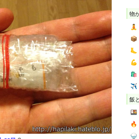
物





✈
飯


