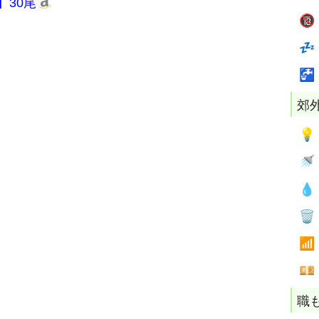
】30尾



郊






職