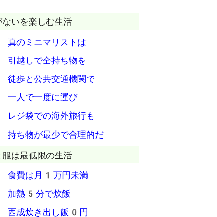
がないを楽しむ生活
 真のミニマリストは
 引越しで全持ち物を
 徒歩と公共交通機関で
 一人で一度に運び
 レジ袋での海外旅行も
 持ち物が最少で合理的だ
と服は最低限の生活
 食費は月1万円未満
 加熱5分で炊飯
 西成炊き出し飯0円