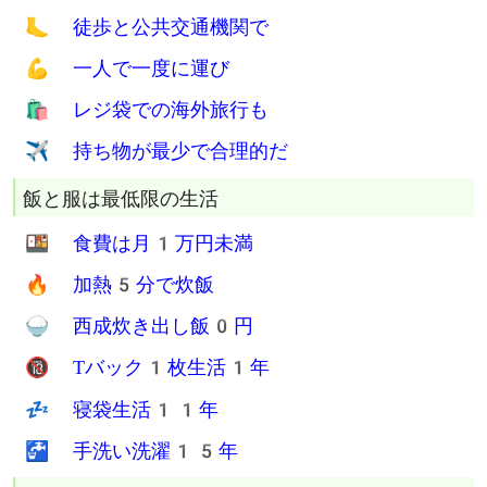
🦶 徒歩と公共交通機関で
💪 一人で一度に運び
🛍 レジ袋での海外旅行も
✈ 持ち物が最少で合理的だ
飯と服は最低限の生活
🍱 食費は月1万円未満
🔥 加熱5分で炊飯
🍚 西成炊き出し飯0円
🔞 Tバック1枚生活1年
💤 寝袋生活11年
🚰 手洗い洗濯15年