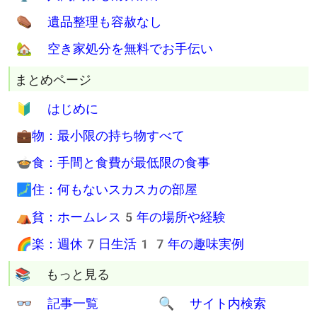
⚰ 遺品整理も容赦なし
🏡 空き家処分を無料でお手伝い
まとめページ
🔰 はじめに
💼物：最小限の持ち物すべて
🍲食：手間と食費が最低限の食事
🗾住：何もないスカスカの部屋
⛺貧：ホームレス5年の場所や経験
🌈楽：週休7日生活17年の趣味実例
📚 もっと見る
👓 記事一覧
🔍 サイト内検索