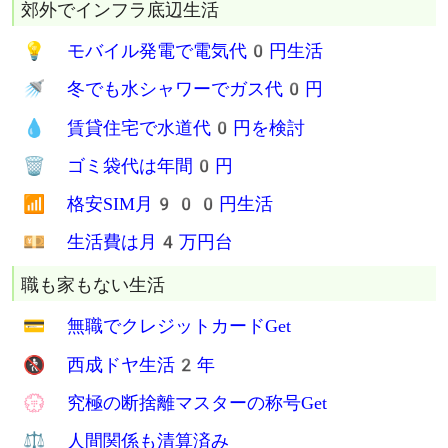
郊外でインフラ底辺生活
💡 モバイル発電で電気代0円生活
🚿 冬でも水シャワーでガス代0円
💧 賃貸住宅で水道代0円を検討
🗑 ゴミ袋代は年間0円
📶 格安SIM月900円生活
💴 生活費は月4万円台
職も家もない生活
💳 無職でクレジットカードGet
🚷 西成ドヤ生活2年
💮 究極の断捨離マスターの称号Get
⚖ 人間関係も清算済み