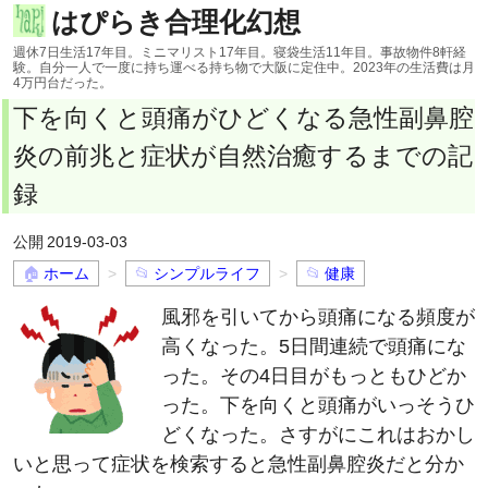
はぴらき合理化幻想
週休7日生活17年目。ミニマリスト17年目。寝袋生活11年目。事故物件8軒経
験。自分一人で一度に持ち運べる持ち物で大阪に定住中。2023年の生活費は月
4万円台だった。
下を向くと頭痛がひどくなる急性副鼻腔
炎の前兆と症状が自然治癒するまでの記
録
2019-03-03
ホーム
シンプルライフ
健康
風邪を引いてから頭痛になる頻度が
高くなった。5日間連続で頭痛にな
った。その4日目がもっともひどか
った。下を向くと頭痛がいっそうひ
どくなった。さすがにこれはおかし
いと思って症状を検索すると急性副鼻腔炎だと分か