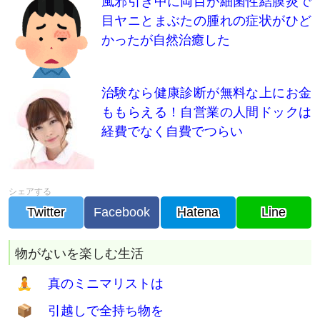
風邪引き中に両目が細菌性結膜炎で
目ヤニとまぶたの腫れの症状がひど
かったが自然治癒した
治験なら健康診断が無料な上にお金
ももらえる！自営業の人間ドックは
経費でなく自費でつらい
Twitter
Facebook
Hatena
Line
物がないを楽しむ生活
🧘 真のミニマリストは
📦 引越しで全持ち物を