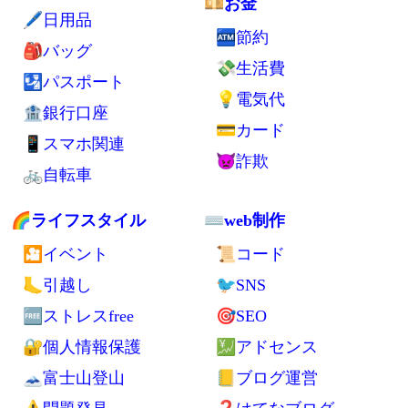
💴お金
🖊日用品
🏧節約
🎒バッグ
💸生活費
🛂パスポート
💡電気代
🏦銀行口座
💳カード
📱スマホ関連
👿詐欺
🚲自転車
🌈ライフスタイル
⌨web制作
🎦イベント
📜コード
🦶引越し
🐦SNS
🆓ストレスfree
🎯SEO
🔐個人情報保護
💹アドセンス
🗻富士山登山
📒ブログ運営