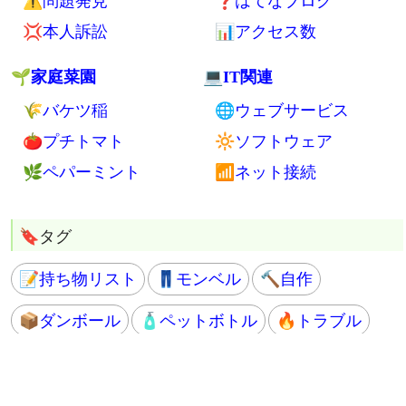
⚠問題発見
❓はてなブログ
💢本人訴訟
📊アクセス数
🌱家庭菜園
💻IT関連
🌾バケツ稲
🌐ウェブサービス
🍅プチトマト
🔆ソフトウェア
🌿ペパーミント
📶ネット接続
📝持ち物リスト
👖モンベル
🔨自作
📦ダンボール
🧴ペットボトル
🔥トラブル
💫はぴってる
🔞女の子
🧙ライフハック
🎁プレゼント企画
🟧HTML
🟦CSS