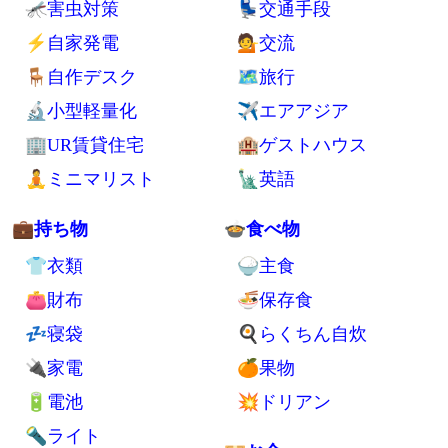
🦟害虫対策
💺交通手段
⚡自家発電
💁交流
🪑自作デスク
🗺旅行
🔬小型軽量化
✈エアアジア
🏢UR賃貸住宅
🏨ゲストハウス
🧘ミニマリスト
🗽英語
💼持ち物
🍲食べ物
👕衣類
🍚主食
👛財布
🍜保存食
💤寝袋
🍳らくちん自炊
🔌家電
🍊果物
🔋電池
💥ドリアン
🔦ライト