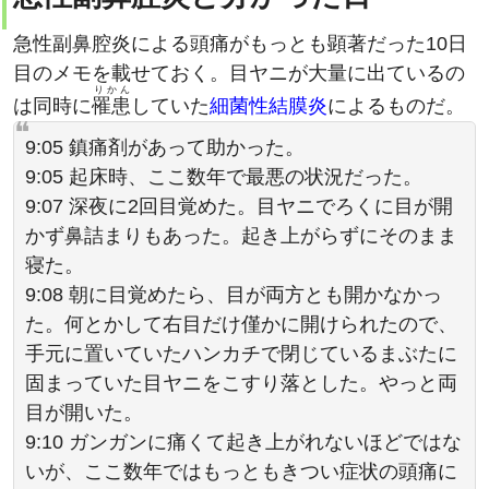
急性副鼻腔炎による頭痛がもっとも顕著だった10日
目のメモを載せておく。目ヤニが大量に出ているの
りかん
は同時に
罹患
していた
細菌性結膜炎
によるものだ。
9:05 鎮痛剤があって助かった。
9:05 起床時、ここ数年で最悪の状況だった。
9:07 深夜に2回目覚めた。目ヤニでろくに目が開
かず鼻詰まりもあった。起き上がらずにそのまま
寝た。
9:08 朝に目覚めたら、目が両方とも開かなかっ
た。何とかして右目だけ僅かに開けられたので、
手元に置いていたハンカチで閉じているまぶたに
固まっていた目ヤニをこすり落とした。やっと両
目が開いた。
9:10 ガンガンに痛くて起き上がれないほどではな
いが、ここ数年ではもっともきつい症状の頭痛に