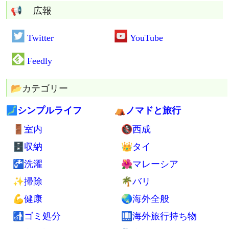
📢 広報
Twitter
YouTube
Feedly
🗾シンプルライフ
⛺ノマドと旅行
🚪室内
🚷西成
🗄収納
👑タイ
🚰洗濯
🌺マレーシア
✨掃除
🌴バリ
💪健康
🌏海外全般
🚮ゴミ処分
🛄海外旅行持ち物