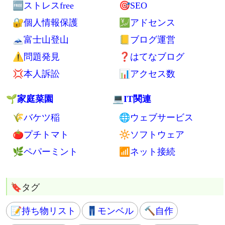
🔋電池
💥ドリアン
🔦ライト
💴お金
🖊日用品
🏧節約
🎒バッグ
💸生活費
🛂パスポート
💡電気代
🏦銀行口座
💳カード
📱スマホ関連
👿詐欺
🚲自転車
🌈ライフスタイル
⌨web制作
🎦イベント
📜コード
🦶引越し
🐦SNS
🆓ストレスfree
🎯SEO
🔐個人情報保護
💹アドセンス