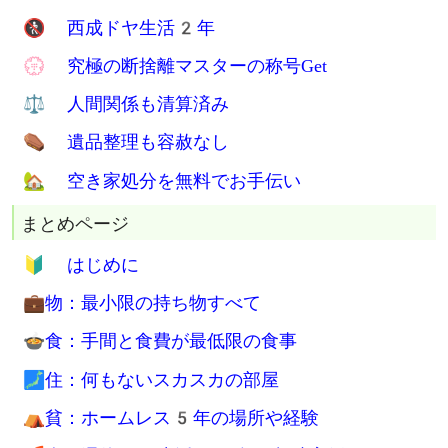
🚰 手洗い洗濯15年
郊外でインフラ底辺生活
💡 モバイル発電で電気代0円生活
🚿 冬でも水シャワーでガス代0円
💧 賃貸住宅で水道代0円を検討
🗑 ゴミ袋代は年間0円
📶 格安SIM月900円生活
💴 生活費は月4万円台
職も家もない生活
💳 無職でクレジットカードGet
🚷 西成ドヤ生活2年