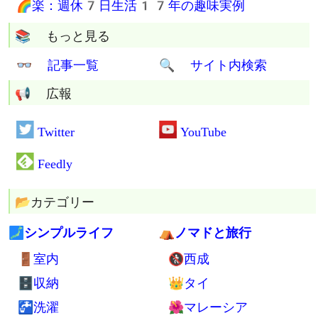
💮 究極の断捨離マスターの称号Get
⚖ 人間関係も清算済み
⚰ 遺品整理も容赦なし
🏡 空き家処分を無料でお手伝い
まとめページ
🔰 はじめに
💼物：最小限の持ち物すべて
🍲食：手間と食費が最低限の食事
🗾住：何もないスカスカの部屋
⛺貧：ホームレス5年の場所や経験
🌈楽：週休7日生活17年の趣味実例