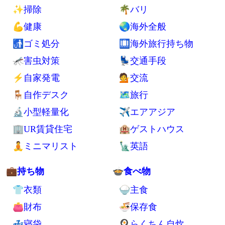
📚 もっと見る
👓 記事一覧
🔍 サイト内検索
📢 広報
Twitter
YouTube
Feedly
🗾シンプルライフ
⛺ノマドと旅行
🚪室内
🚷西成
🗄収納
👑タイ
🚰洗濯
🌺マレーシア
✨掃除
🌴バリ