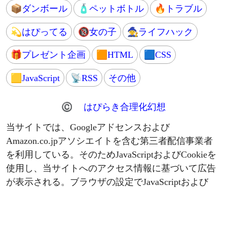
🗻富士山登山
📒ブログ運営
⚠問題発見
❓はてなブログ
💢本人訴訟
📊アクセス数
🌱家庭菜園
💻IT関連
🌾バケツ稲
🌐ウェブサービス
🍅プチトマト
🔆ソフトウェア
🌿ペパーミント
📶ネット接続
📝持ち物リスト
👖モンベル
🔨自作
📦ダンボール
🧴ペットボトル
🔥トラブル