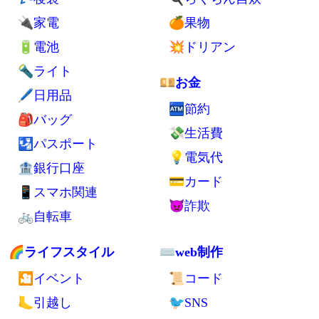
💪健康
🌏海外全般
🚮ゴミ処分
🛄海外旅行持ち物
🦟害虫対策
💺交通手段
⚡自家発電
💁交流
🪑自作デスク
🗺旅行
🔬小型軽量化
✈エアアジア
🏢UR賃貸住宅
🏨ゲストハウス
🧘ミニマリスト
🗽英語
💼持ち物
🍲食べ物
👕衣類
🍚主食
👛財布
🍜保存食
💤寝袋
🍳らくちん自炊
🔌家電
🍊果物