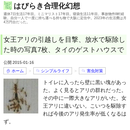
はぴらき合理化幻想
週休7日生活17年目。ミニマリスト17年目。寝袋生活11年目。事故物件8軒経
験。自分一人で一度に持ち運べる持ち物で大阪に定住中。2023年の生活費は月
4万円台だった。
女王アリの引越しを目撃、放水で駆除し
た時の写真7枚、タイのゲストハウスで
2015-01-16
ホーム
シンプルライフ
害虫対策
トイレに入ったら壁に黒い塊があっ
た。よく見るとアリの群れだった。
その中に一際大きなアリがいた。女
王アリに違いない。こいつを駆除す
れば今後のアリ発生率が低くなるは
ず。