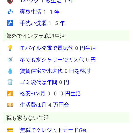
🧘 真のミニマリストは
📦 引越しで全持ち物を
🦶 徒歩と公共交通機関で
💪 一人で一度に運び
🛍 レジ袋での海外旅行も
✈ 持ち物が最少で合理的だ
飯と服は最低限の生活
🍱 食費は月1万円未満
🔥 加熱5分で炊飯
🍚 西成炊き出し飯0円
🔞 Tバック1枚生活1年
💤 寝袋生活11年