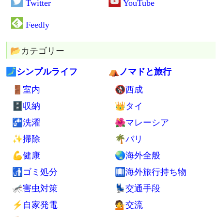
🔰 はじめに
💼物：最小限の持ち物すべて
🍲食：手間と食費が最低限の食事
🗾住：何もないスカスカの部屋
⛺貧：ホームレス5年の場所や経験
🌈楽：週休7日生活17年の趣味実例
📚 もっと見る
👓 記事一覧
🔍 サイト内検索
📢 広報
Twitter
YouTube
Feedly