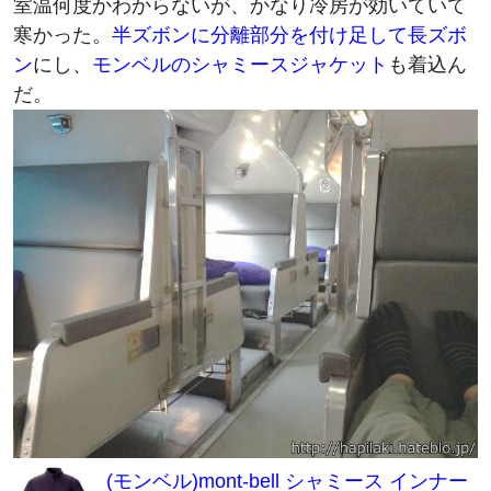
寒かった。
半ズボンに分離部分を付け足して長ズボ
ン
にし、
モンベルのシャミースジャケット
も着込ん
だ。
(モンベル)mont-bell シャミース インナー
ジャケット Men's