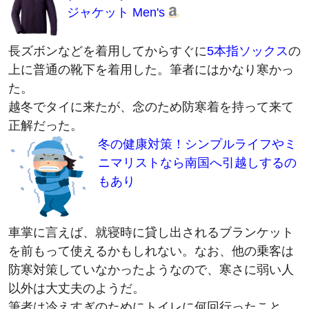
長ズボンなどを着用してからすぐに
5本指ソックス
の
上に普通の靴下を着用した。筆者にはかなり寒かっ
た。
越冬でタイに来たが、念のため防寒着を持って来て
正解だった。
冬の健康対策！シンプルライフやミ
ニマリストなら南国へ引越しするの
もあり
車掌に言えば、就寝時に貸し出されるブランケット
を前もって使えるかもしれない。なお、他の乗客は
防寒対策していなかったようなので、寒さに弱い人
以外は大丈夫のようだ。
筆者は冷えすぎのためにトイレに何回行ったこと
か。マレー鉄道ではなくて別の鉄道かと思ったよ。