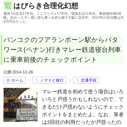
はぴらき合理化幻想
週休7日生活17年目。ミニマリスト17年目。寝袋生活11年目。事故物件8軒経
験。自分一人で一度に持ち運べる持ち物で大阪に定住中。2023年の生活費は月
4万円台だった。
バンコクのフアランポーン駅からバタ
ワース(ペナン)行きマレー鉄道寝台列車
に乗車前後のチェックポイント
2014-12-26
ホーム
ノマドと旅行
交通手段
マレー鉄道を初めて使う場合はいろ
いろと戸惑うかもしれないので、で
きるだけ戸惑わないようにチェック
ポイントをまとめたよ。なお、筆者
は2回目の利用だったが戸惑ったの
は内緒( ´艸｀)