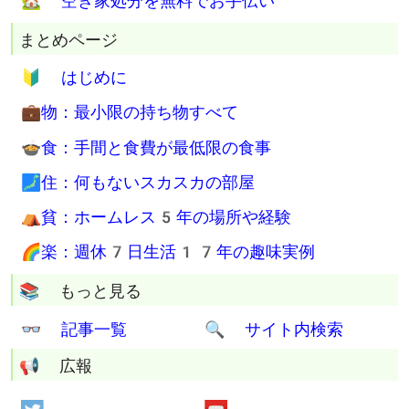
🗑 ゴミ袋代は年間0円
📶 格安SIM月900円生活
💴 生活費は月4万円台
職も家もない生活
💳 無職でクレジットカードGet
🚷 西成ドヤ生活2年
💮 究極の断捨離マスターの称号Get
⚖ 人間関係も清算済み
⚰ 遺品整理も容赦なし
🏡 空き家処分を無料でお手伝い
まとめページ