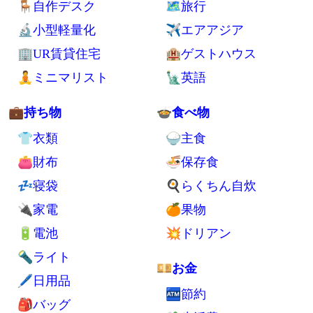
🗾シンプルライフ
⛺ノマドと旅行
🚪室内
🚷西成
🗄収納
👑タイ
🚰洗濯
🌺マレーシア
✨掃除
🌴バリ
💪健康
🌏海外全般
🚮ゴミ処分
🛄海外旅行持ち物
🦟害虫対策
💺交通手段
⚡自家発電
💁交流
🪑自作デスク
🗺旅行
🔬小型軽量化
✈エアアジア