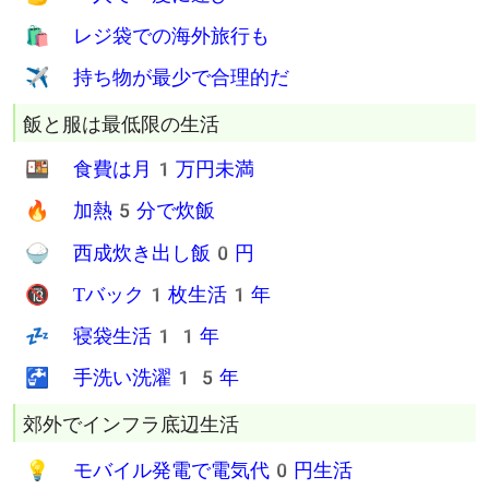
Twitter
Facebook
Hatena
Line
物がないを楽しむ生活
🧘 真のミニマリストは
📦 引越しで全持ち物を
🦶 徒歩と公共交通機関で
💪 一人で一度に運び
🛍 レジ袋での海外旅行も