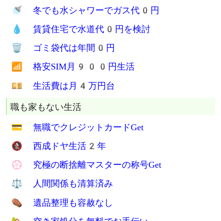
✈ 持ち物が最少で合理的だ
飯と服は最低限の生活
🍱 食費は月1万円未満
🔥 加熱5分で炊飯
🍚 西成炊き出し飯0円
🔞 Tバック1枚生活1年
💤 寝袋生活11年
🚰 手洗い洗濯15年
郊外でインフラ底辺生活
💡 モバイル発電で電気代0円生活
🚿 冬でも水シャワーでガス代0円
💧 賃貸住宅で水道代0円を検討