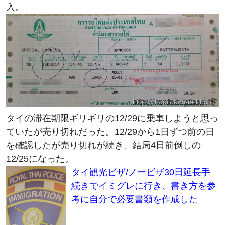
タイの滞在期限ギリギリの12/29に乗車しようと思っ
ていたが売り切れだった。12/29から1日ずつ前の日
を確認したが売り切れが続き、結局4日前倒しの
12/25になった。
タイ観光ビザ/ノービザ30日延長手
続きでイミグレに行き、書き方を参
考に自分で必要書類を作成した