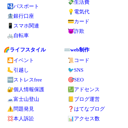
🏢UR賃貸住宅
🏨ゲストハウス
🧘ミニマリスト
🗽英語
💼持ち物
🍲食べ物
👕衣類
🍚主食
👛財布
🍜保存食
💤寝袋
🍳らくちん自炊
🔌家電
🍊果物
🔋電池
💥ドリアン
🔦ライト
💴お金
🖊日用品
🏧節約
🎒バッグ
💸生活費
🛂パスポート
💡電気代
🏦銀行口座