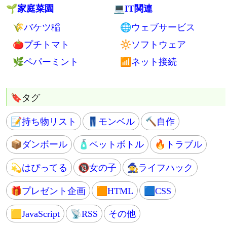
💳カード
📱スマホ関連
👿詐欺
🚲自転車
🌈ライフスタイル
⌨web制作
🎦イベント
📜コード
🦶引越し
🐦SNS
🆓ストレスfree
🎯SEO
🔐個人情報保護
💹アドセンス
🗻富士山登山
📒ブログ運営
⚠問題発見
❓はてなブログ
💢本人訴訟
📊アクセス数
🌱家庭菜園
💻IT関連
🌾バケツ稲
🌐ウェブサービス