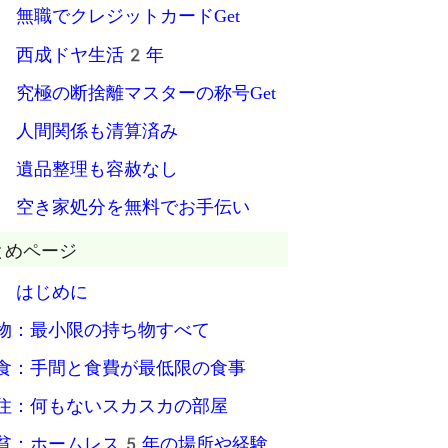
 無職でクレジットカードGet
 西成ドヤ生活2年
 究極の断捨離マスターの称号Get
 人間関係も清算済み
 遺品整理も容赦なし
 空き家処分を無料でお手伝い
とめページ
 はじめに
物：最小限の持ち物すべて
食：手間と食費が最低限の食事
住：何もないスカスカの部屋
貧：ホームレス5年の場所や経験