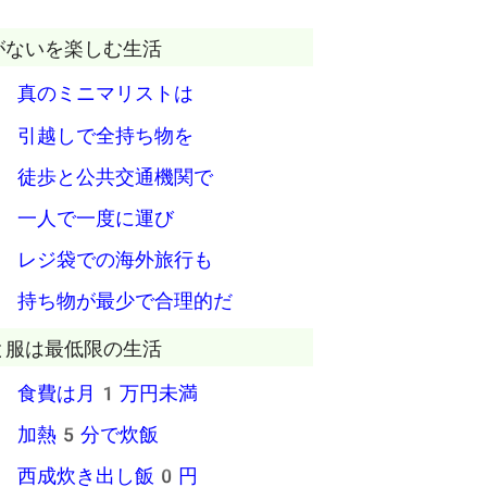
がないを楽しむ生活
 真のミニマリストは
 引越しで全持ち物を
 徒歩と公共交通機関で
 一人で一度に運び
 レジ袋での海外旅行も
 持ち物が最少で合理的だ
と服は最低限の生活
 食費は月1万円未満
 加熱5分で炊飯
 西成炊き出し飯0円