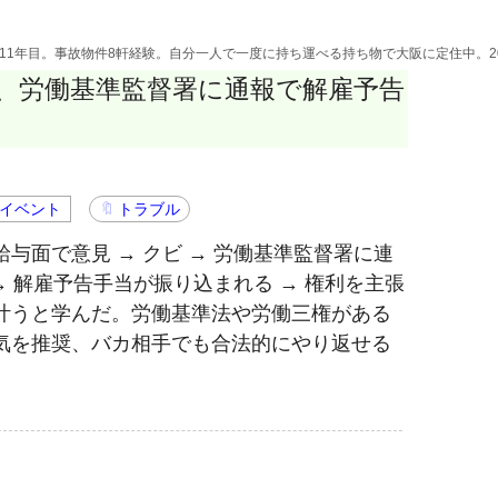
活11年目。事故物件8軒経験。自分一人で一度に持ち運べる持ち物で大阪に定住中。2
、労働基準監督署に通報で解雇予告
イベント
トラブル
与面で意見 → クビ → 労働基準監督署に連
 → 解雇予告手当が振り込まれる → 権利を主張
叶うと学んだ。労働基準法や労働三権がある
気を推奨、バカ相手でも合法的にやり返せる