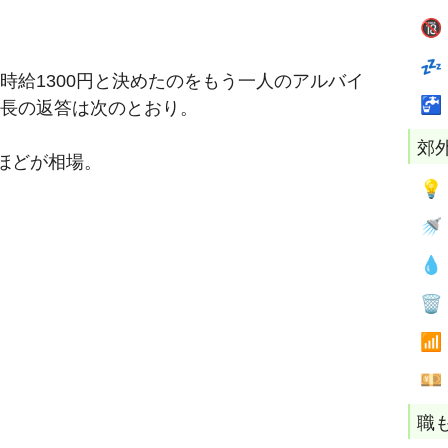


時給1300円と決めたのをもう一人のアルバイ

長の返答は次のとおり。
郊
円ほどが相場。






職