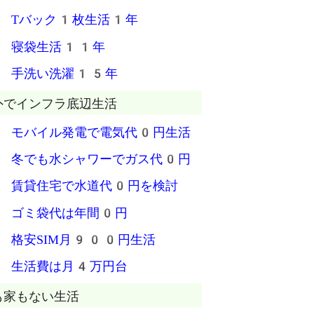
 Tバック1枚生活1年
 寝袋生活11年
 手洗い洗濯15年
外でインフラ底辺生活
 モバイル発電で電気代0円生活
 冬でも水シャワーでガス代0円
 賃貸住宅で水道代0円を検討
 ゴミ袋代は年間0円
 格安SIM月900円生活
 生活費は月4万円台
も家もない生活