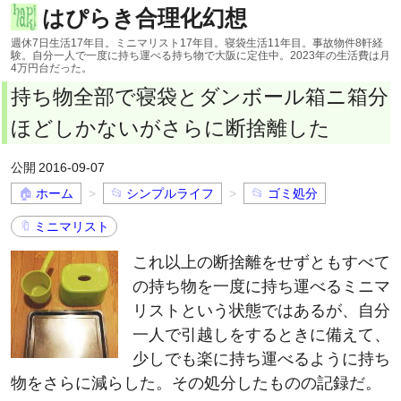
はぴらき合理化幻想
週休7日生活17年目。ミニマリスト17年目。寝袋生活11年目。事故物件8軒経
験。自分一人で一度に持ち運べる持ち物で大阪に定住中。2023年の生活費は月
4万円台だった。
持ち物全部で寝袋とダンボール箱ニ箱分
ほどしかないがさらに断捨離した
2016-09-07
ホーム
シンプルライフ
ゴミ処分
ミニマリスト
これ以上の断捨離をせずともすべて
の持ち物を一度に持ち運べるミニマ
リストという状態ではあるが、自分
一人で引越しをするときに備えて、
少しでも楽に持ち運べるように持ち
物をさらに減らした。その処分したものの記録だ。