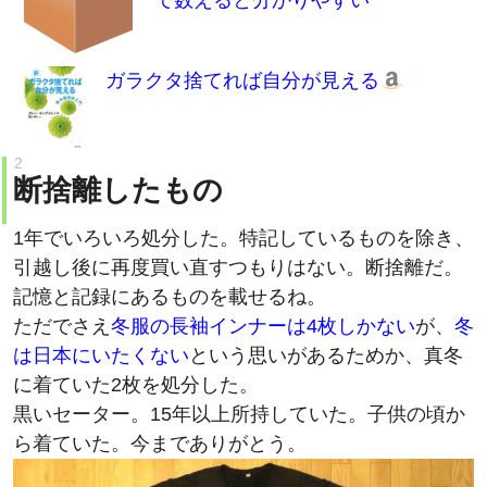
で数えると分かりやすい
ガラクタ捨てれば自分が見える
断捨離したもの
1年でいろいろ処分した。特記しているものを除き、
引越し後に再度買い直すつもりはない。断捨離だ。
記憶と記録にあるものを載せるね。
ただでさえ
冬服の長袖インナーは4枚しかない
が、
冬
は日本にいたくない
という思いがあるためか、真冬
に着ていた2枚を処分した。
黒いセーター。15年以上所持していた。子供の頃か
ら着ていた。今までありがとう。