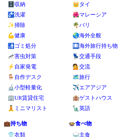
🌈楽：週休7日生活17年の趣味実例
📚 もっと見る
👓 記事一覧
🔍 サイト内検索
📢 広報
Twitter
YouTube
Feedly
🗾シンプルライフ
⛺ノマドと旅行
🚪室内
🚷西成
🗄収納
👑タイ
🚰洗濯
🌺マレーシア