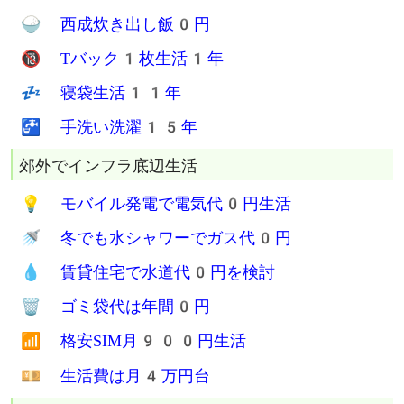
物がないを楽しむ生活
🧘 真のミニマリストは
📦 引越しで全持ち物を
🦶 徒歩と公共交通機関で
💪 一人で一度に運び
🛍 レジ袋での海外旅行も
✈ 持ち物が最少で合理的だ
飯と服は最低限の生活
🍱 食費は月1万円未満
🔥 加熱5分で炊飯
🍚 西成炊き出し飯0円