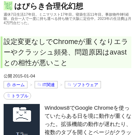
はぴらき合理化幻想
週休7日生活17年目。ミニマリスト17年目。寝袋生活11年目。事故物件8軒経
験。自分一人で一度に持ち運べる持ち物で大阪に定住中。2023年の生活費は月
4万円台だった。
設定変更なしでChromeが重くなりエラ
ーやクラッシュ頻発、問題原因はavast
との相性が悪いこと
2015-01-04
ホーム
IT関連
ソフトウェア
トラブル
Windows8でGoogle Chromeを使っ
ていたらある日を境に動作が重くな
った。拡張機能の動作が遅れたり、
複数のタブを開くとページがクラッ
シュしたり。ウィルス感染かもと思