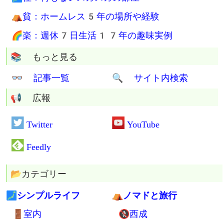
🚷 西成ドヤ生活2年
💮 究極の断捨離マスターの称号Get
⚖ 人間関係も清算済み
⚰ 遺品整理も容赦なし
🏡 空き家処分を無料でお手伝い
まとめページ
🔰 はじめに
💼物：最小限の持ち物すべて
🍲食：手間と食費が最低限の食事
🗾住：何もないスカスカの部屋
⛺貧：ホームレス5年の場所や経験