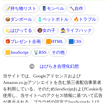
🆓ストレスfree
🎯SEO
🔐個人情報保護
💹アドセンス
🗻富士山登山
📒ブログ運営
⚠問題発見
❓はてなブログ
💢本人訴訟
📊アクセス数
🌱家庭菜園
💻IT関連
🌾バケツ稲
🌐ウェブサービス
🍅プチトマト
🔆ソフトウェア
🌿ペパーミント
📶ネット接続
📝持ち物リスト
👖モンベル
🔨自作