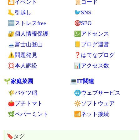
💤寝袋
🍳らくちん自炊
🔌家電
🍊果物
🔋電池
💥ドリアン
🔦ライト
💴お金
🖊日用品
🏧節約
🎒バッグ
💸生活費
🛂パスポート
💡電気代
🏦銀行口座
💳カード
📱スマホ関連
👿詐欺
🚲自転車
🌈ライフスタイル
⌨web制作
🎦イベント
📜コード
🦶引越し
🐦SNS