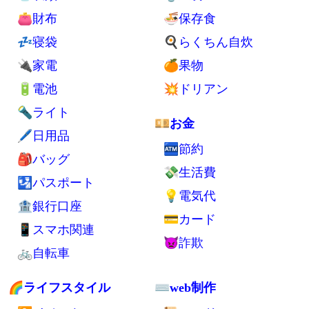
✨掃除
🌴バリ
💪健康
🌏海外全般
🚮ゴミ処分
🛄海外旅行持ち物
🦟害虫対策
💺交通手段
⚡自家発電
💁交流
🪑自作デスク
🗺旅行
🔬小型軽量化
✈エアアジア
🏢UR賃貸住宅
🏨ゲストハウス
🧘ミニマリスト
🗽英語
💼持ち物
🍲食べ物
👕衣類
🍚主食
👛財布
🍜保存食