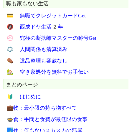
🔞 Tバック1枚生活1年
💤 寝袋生活11年
🚰 手洗い洗濯15年
郊外でインフラ底辺生活
💡 モバイル発電で電気代0円生活
🚿 冬でも水シャワーでガス代0円
💧 賃貸住宅で水道代0円を検討
🗑 ゴミ袋代は年間0円
📶 格安SIM月900円生活
💴 生活費は月4万円台
職も家もない生活
💳 無職でクレジットカードGet